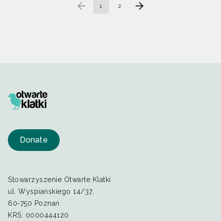
arrow_back
arrow_forward
1
2
Donate
Stowarzyszenie Otwarte Klatki
ul. Wyspiańskiego 14/37,
60-750 Poznań
KRS: 0000444120